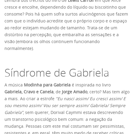
Lembra dos trechos do livro de
Lewis Carroll
em que Alice
cresce e encolhe, dependendo do líquido ou biscoitinho que
consome? Pois há quem sofra surtos alucinógenos que fazem
com que o indivíduo acredite que o próprio corpo e o espaço
ao redor estejam mudando de tamanho. Trata-se de um
distúrbio na percepção, que embaralha as sensações e a
visão (embora os olhos continuem funcionando
normalmente).
Síndrome de Gabriela
A música
Modinha para Gabriela
é inspirada no livro
Gabriela, Cravo e Canela
, de
Jorge Amado
, certo? Mas tem algo
a mais. Ao criar a estrofe
"Eu nasci assim/ Eu cresci assim/ E
sou mesmo assim/ Vou ser sempre assim/ Gabriela/ Sempre
Gabriela”
, sem querer, Dorival Caymmi estava descrevendo
um transtorno psicológico bem comum: a negação da
mudança. Pessoas com este mal costumam ser pessimistas,
resistentes e, em geral, têm muito medo de receber críticas.