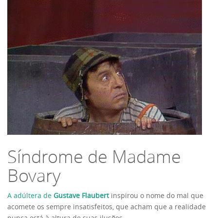
Síndrome de Madame
Bovary
A adúltera de
Gustave Flaubert
inspirou o nome do mal que
acomete os sempre insatisfeitos, que acham que a realidade
nunca está à altura de suas ilusões.