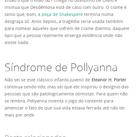
Então o que o vilão faz? Chega no ouvidinho de Otelo e
insinua que Desdêmona está de caso com outro. O ciúme é
tanto que, bom,
a peça de Shakespere
termina numa
desgraça só. Anos depois, a tragédia seria usada também
para nomear aqueles que sofrem de ciúme doentio, daquele
tipo que a pessoa realmente enxerga evidência onde não
existe nada.
Síndrome de Pollyanna
Não sei se este clássico infanto-juvenil de
Eleanor H. Porter
continua sendo lido, mas sei que ele inspirou o desígnio das
pessoas que são patologicamente otimistas. Para quem não
se lembra, Pollyanna inventa o jogo do contente para
amenizar o fato de que sua vida estava ferrada até não ter
mais por onde.