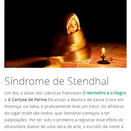
Síndrome de Stendhal
Um dia, o autor dos clássicos franceses
O Vermelho e o Negro
e
A Cartuxa de Parma
foi visitar a Basílica de Santa Croce em
Florença, na Itália, e praticamente teve um treco. Os afrescos
do lugar eram tão lindos, que Stendhal começou a ter
palpitações. Por ter sido o primeiro a registrar esse efeito de
deslumbre diante de uma obra de arte, o escritor dá nome à