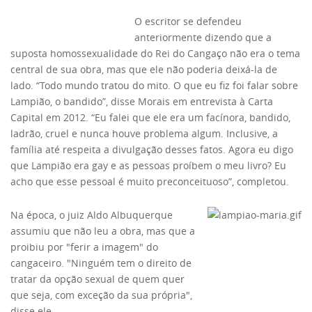
O escritor se defendeu
anteriormente dizendo que a
suposta homossexualidade do Rei do Cangaço não era o tema
central de sua obra, mas que ele não poderia deixá-la de
lado. “Todo mundo tratou do mito. O que eu fiz foi falar sobre
Lampião, o bandido”, disse Morais em entrevista à Carta
Capital em 2012. “Eu falei que ele era um facínora, bandido,
ladrão, cruel e nunca houve problema algum. Inclusive, a
família até respeita a divulgação desses fatos. Agora eu digo
que Lampião era gay e as pessoas proíbem o meu livro? Eu
acho que esse pessoal é muito preconceituoso”, completou.
Na época, o juiz Aldo Albuquerque
assumiu que não leu a obra, mas que a
proibiu por "ferir a imagem" do
cangaceiro. "Ninguém tem o direito de
tratar da opção sexual de quem quer
que seja, com exceção da sua própria",
disse ele.