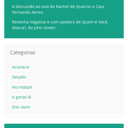
A discussão ao vivo de Rachel de Queiroz e Caio
Fernando Abreu
Resenha negativa e com spoilers de Quem é Você,
Alasca?, do John Green
Categorias
Acontece
Desafio
No rodapé
A gente lê
Eles leem