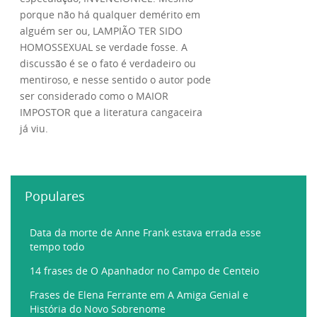
porque não há qualquer demérito em
alguém ser ou, LAMPIÃO TER SIDO
HOMOSSEXUAL se verdade fosse. A
discussão é se o fato é verdadeiro ou
mentiroso, e nesse sentido o autor pode
ser considerado como o MAIOR
IMPOSTOR que a literatura cangaceira
já viu.
Populares
Data da morte de Anne Frank estava errada esse
tempo todo
14 frases de O Apanhador no Campo de Centeio
Frases de Elena Ferrante em A Amiga Genial e
História do Novo Sobrenome