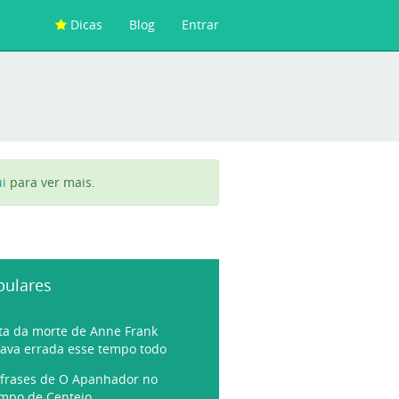
Dicas
Blog
Entrar
i
para ver mais.
pulares
ta da morte de Anne Frank
tava errada esse tempo todo
 frases de O Apanhador no
mpo de Centeio