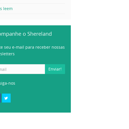
es leem
ompanhe o Shereland
xe seu e-mail para receber nossas
sletters
Enviar!
siga-nos