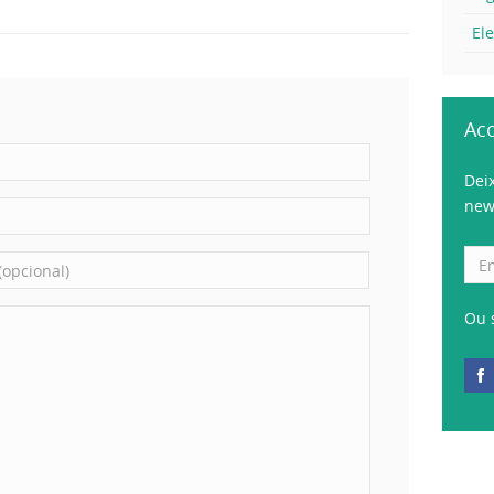
El
Ac
Dei
new
Ou 