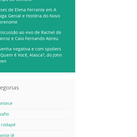
ases de Elena Ferrante em A
iga Genial e História do Novo
brenome
discussão ao vivo de Rachel de
eiroz e Caio Fernando Abreu
senha negativa e com spoilers
 Quem é Você, Alasca?, do John
een
egorias
ontece
safio
 rodapé
ente lê