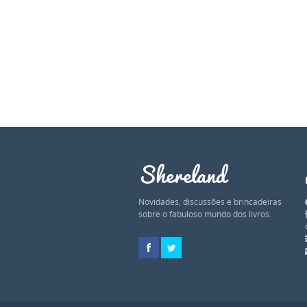
Shereland
Novidades, discussões e brincadeiras
sobre o fabuloso mundo dos livros.