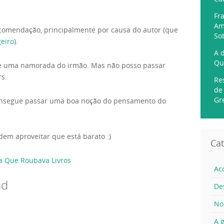
Fr
Am
 recomendação, principalmente por causa do autor (que
So
eiro
).
A 
Qu
de uma namorada do irmão. Mas não posso passar
rs.
Re
de
Gr
r consegue passar uma boa noção do pensamento do
dem aproveitar que está barato :)
Cat
a Que Roubava Livros
Ac
nd
De
No
A g