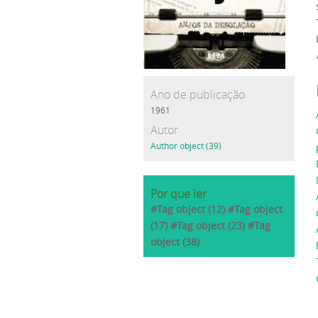
Ano de publicação
1961
Autor
Author object (39)
Por que ler
#Tag object (12) #Tag object
(17) #Tag object (23) #Tag
object (38)