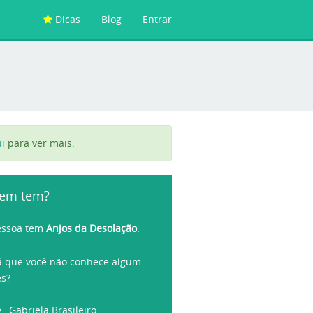
Dicas
Blog
Entrar
i
para ver mais.
em tem?
essoa tem
Anjos da Desolação
.
á que você não conhece algum
es?
Gabriela Brasileiro