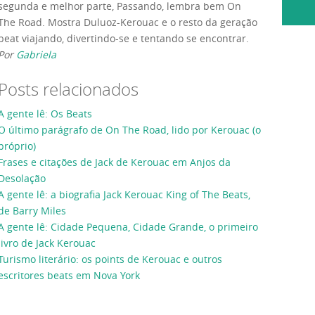
segunda e melhor parte, Passando, lembra bem On
The Road. Mostra Duluoz-Kerouac e o resto da geração
beat viajando, divertindo-se e tentando se encontrar.
Por
Gabriela
Posts relacionados
A gente lê: Os Beats
O último parágrafo de On The Road, lido por Kerouac (o
próprio)
Frases e citações de Jack de Kerouac em Anjos da
Desolação
A gente lê: a biografia Jack Kerouac King of The Beats,
de Barry Miles
A gente lê: Cidade Pequena, Cidade Grande, o primeiro
livro de Jack Kerouac
Turismo literário: os points de Kerouac e outros
escritores beats em Nova York