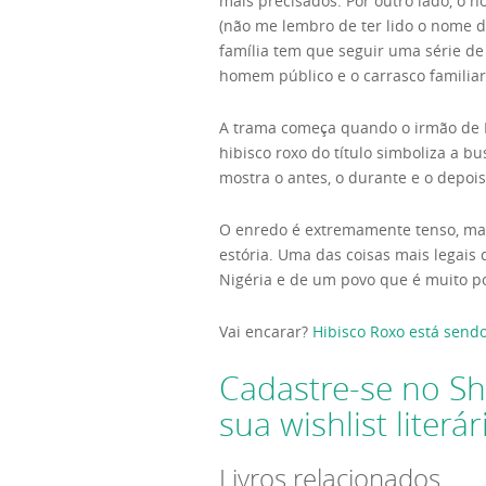
mais precisados. Por outro lado, o
(não me lembro de ter lido o nome d
família tem que seguir uma série de
homem público e o carrasco familiar
A trama começa quando o irmão de Ka
hibisco roxo do título simboliza a bu
mostra o antes, o durante e o depois 
O enredo é extremamente tenso, mas
estória. Uma das coisas mais legais
Nigéria e de um povo que é muito po
Vai encarar?
Hibisco Roxo está send
Cadastre-se no Sh
sua wishlist literár
Livros relacionados