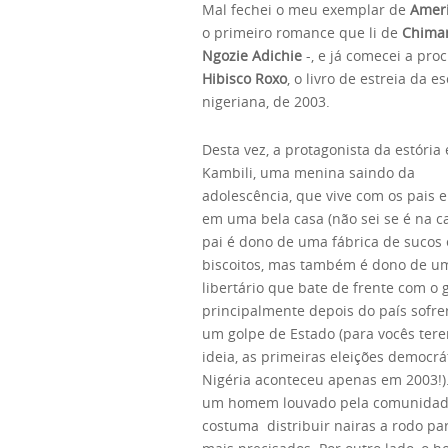
Mal fechei o meu exemplar de
Amer
o primeiro romance que li de
Chima
Ngozie Adichie
-, e já comecei a pro
Hibisco Roxo
, o livro de estreia da es
nigeriana, de 2003.
Desta vez, a protagonista da estória 
Kambili, uma menina saindo da
adolescência, que vive com os pais e
em uma bela casa (não sei se é na ca
pai é dono de uma fábrica de sucos 
biscoitos, mas também é dono de um
libertário que bate de frente com o
principalmente depois do país sofre
um golpe de Estado (para vocês te
ideia, as primeiras eleições democrá
Nigéria aconteceu apenas em 2003!).
um homem louvado pela comunidad
costuma distribuir nairas a rodo pa