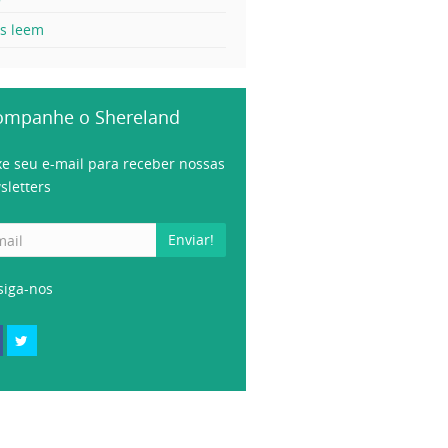
es leem
ompanhe o Shereland
xe seu e-mail para receber nossas
sletters
Enviar!
siga-nos