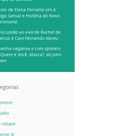
ases de Elena Ferrante em A
iga Genial e História do Novo
brenome
discussão ao vivo de Rachel de
eiroz e Caio Fernando Abreu
senha negativa e com spoilers
 Quem é Você, Alasca?, do John
een
egorias
ontece
safio
 rodapé
ente lê