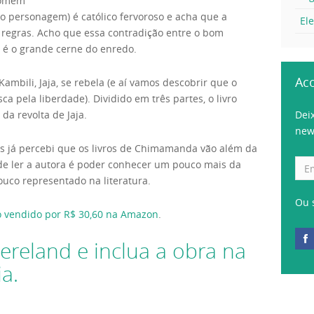
 homem
o personagem) é católico fervoroso e acha que a
El
 regras. Acho que essa contradição entre o bom
 é o grande cerne do enredo.
Ac
mbili, Jaja, se rebela (e aí vamos descobrir que o
sca pela liberdade). Dividido em três partes, o livro
da revolta de Jaja.
Dei
new
 já percebi que os livros de Chimamanda vão além da
 de ler a autora é poder conhecer um pouco mais da
uco representado na literatura.
Ou 
o vendido por R$ 30,60 na Amazon
.
ereland e inclua a obra na
ia.