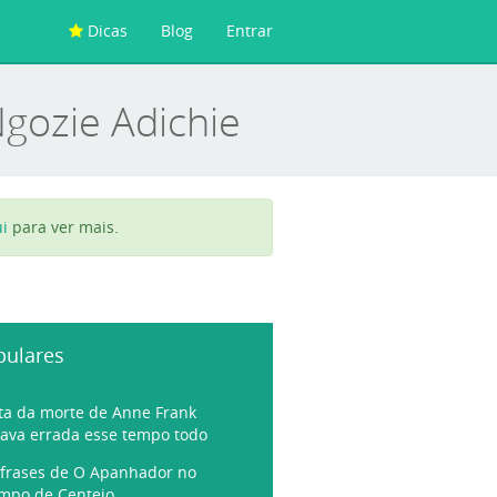
Dicas
Blog
Entrar
gozie Adichie
i
para ver mais.
pulares
ta da morte de Anne Frank
tava errada esse tempo todo
 frases de O Apanhador no
mpo de Centeio