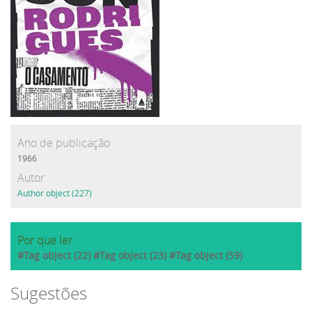
Ano de publicação
1966
Autor
Author object (227)
Por que ler
#Tag object (22) #Tag object (23) #Tag object (59)
Sugestões