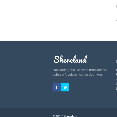
Shereland
Novidades, discussões e brincadeiras
sobre o fabuloso mundo dos livros.
©2017 Shereland