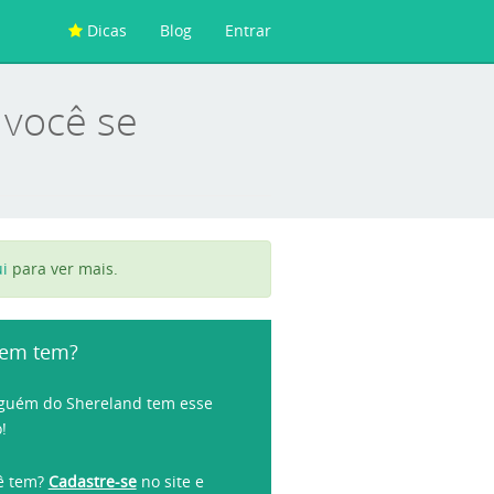
Dicas
Blog
Entrar
 você se
i
para ver mais.
em tem?
guém do Shereland tem esse
o!
ê tem?
Cadastre-se
no site e