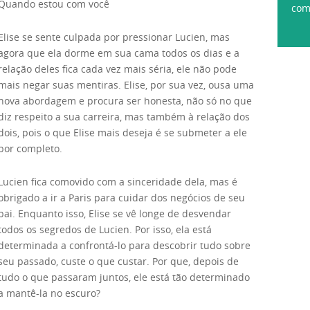
Quando estou com você
com
Elise se sente culpada por pressionar Lucien, mas
agora que ela dorme em sua cama todos os dias e a
relação deles fica cada vez mais séria, ele não pode
mais negar suas mentiras. Elise, por sua vez, ousa uma
nova abordagem e procura ser honesta, não só no que
diz respeito a sua carreira, mas também à relação dos
dois, pois o que Elise mais deseja é se submeter a ele
por completo.
Lucien fica comovido com a sinceridade dela, mas é
obrigado a ir a Paris para cuidar dos negócios de seu
pai. Enquanto isso, Elise se vê longe de desvendar
todos os segredos de Lucien. Por isso, ela está
determinada a confrontá-lo para descobrir tudo sobre
seu passado, custe o que custar. Por que, depois de
tudo o que passaram juntos, ele está tão determinado
a mantê-la no escuro?