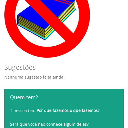
Sugestões
Nenhuma sugestão feita ainda.
Quem tem?
1 pessoa tem
Por que fazemos o que fazemos?
.
Será que você não conhece algum deles?