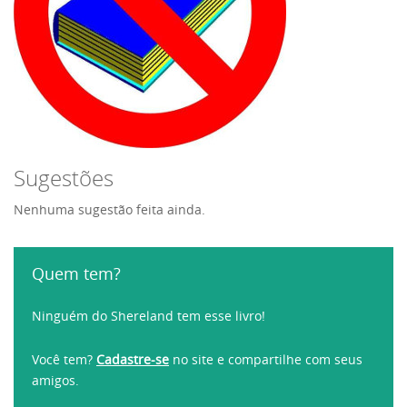
Sugestões
Nenhuma sugestão feita ainda.
Quem tem?
Ninguém do Shereland tem esse livro!
Você tem?
Cadastre-se
no site e compartilhe com seus
amigos.