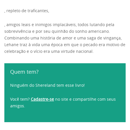
, repleto de traficantes,
, amigos leais e inimigos implacáveis, todos lutando pela
sobrevivência e por seu quinhão do sonho americano.
Combinando uma história de amor e uma saga de vingança,
Lehane traz à vida uma época em que o pecado era motivo de
celebração e o vício era uma virtude nacional.
Quem tem?
Ninguém do Shereland tem esse livro!
Você tem?
Cadastre-se
no site e compartilhe com seus
amigos.