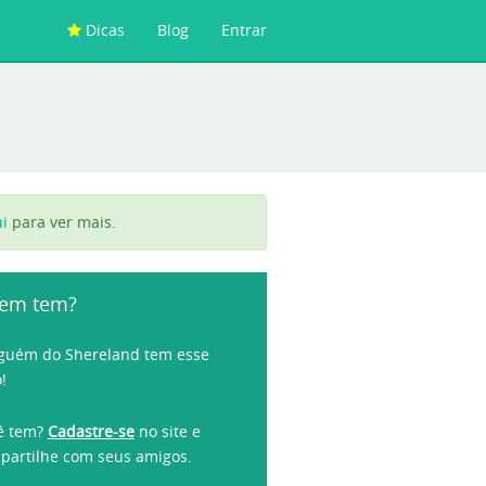
Dicas
Blog
Entrar
i
para ver mais.
em tem?
guém do Shereland tem esse
o!
ê tem?
Cadastre-se
no site e
partilhe com seus amigos.