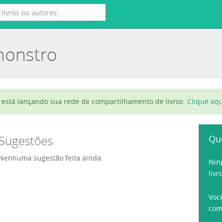
monstro
está lançando sua rede de compartilhamento de livros.
Clique aqu
Sugestões
Qu
Nenhuma sugestão feita ainda.
Nin
livr
Voc
com