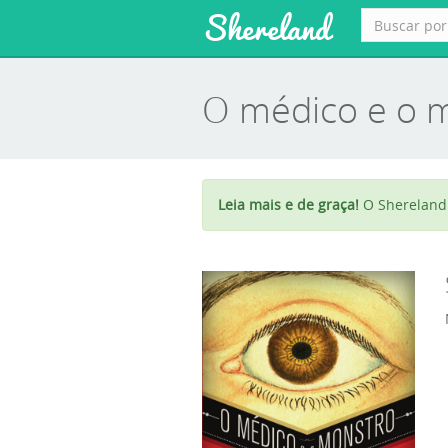
Shereland
O médico e o 
Leia mais e de graça!
O Shereland 