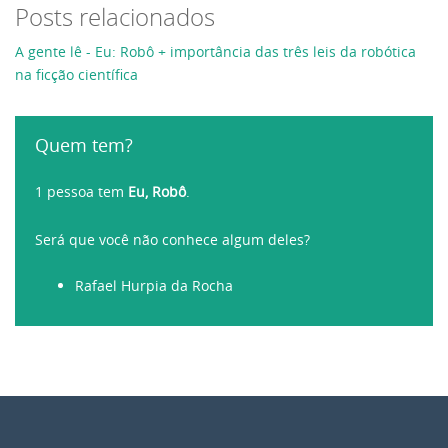
Posts relacionados
A gente lê - Eu: Robô + importância das três leis da robótica
na ficção científica
Quem tem?
1 pessoa tem
Eu, Robô
.
Será que você não conhece algum deles?
Rafael Hurpia da Rocha