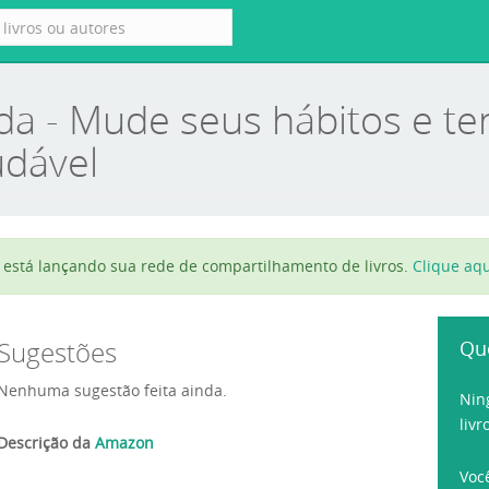
da - Mude seus hábitos e 
udável
está lançando sua rede de compartilhamento de livros.
Clique aqu
Sugestões
Qu
Nenhuma sugestão feita ainda.
Nin
livr
Descrição da
Amazon
Voc