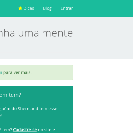
Dicas
Blog
Entrar
tenha uma mente
i
para ver mais.
em tem?
guém do Shereland tem esse
o!
ê tem?
Cadastre-se
no site e