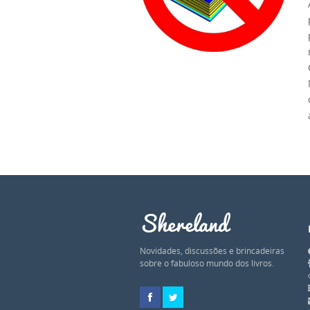
Shereland
Novidades, discussões e brincadeiras
sobre o fabuloso mundo dos livros.