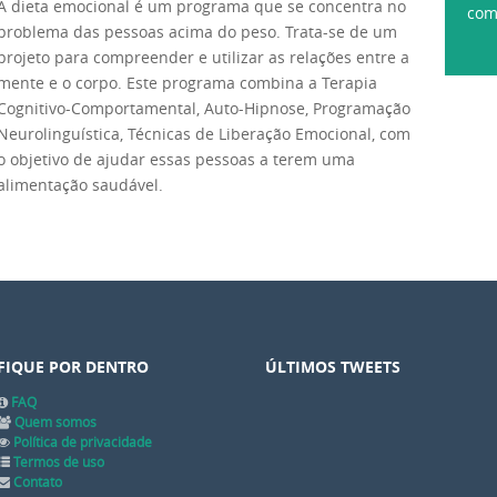
A dieta emocional é um programa que se concentra no
com
problema das pessoas acima do peso. Trata-se de um
projeto para compreender e utilizar as relações entre a
mente e o corpo. Este programa combina a Terapia
Cognitivo-Comportamental, Auto-Hipnose, Programação
Neurolinguística, Técnicas de Liberação Emocional, com
o objetivo de ajudar essas pessoas a terem uma
alimentação saudável.
FIQUE POR DENTRO
ÚLTIMOS TWEETS
FAQ
Quem somos
Política de privacidade
Termos de uso
Contato