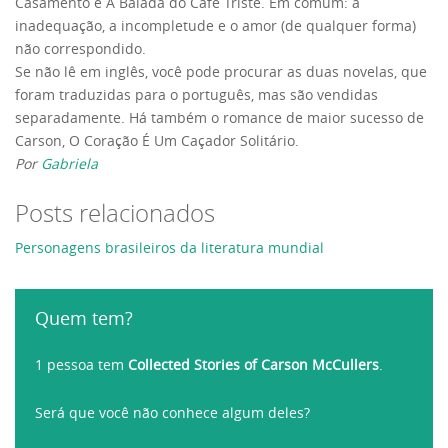
Casamento e A Balada do Café Triste. Em comum: a
inadequação, a incompletude e o amor (de qualquer forma)
não correspondido.
Se não lê em inglês, você pode procurar as duas novelas, que
foram traduzidas para o português, mas são vendidas
separadamente. Há também o romance de maior sucesso de
Carson, O Coração É Um Caçador Solitário.
Por
Gabriela
Posts relacionados
Personagens brasileiros da literatura mundial
Quem tem?
1 pessoa tem
Collected Stories of Carson McCullers
.
Será que você não conhece algum deles?