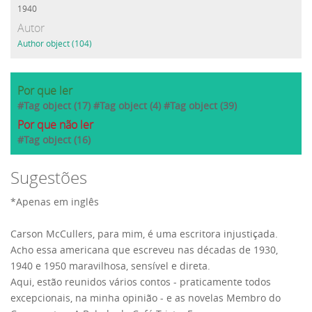
1940
Autor
Author object (104)
Por que ler
#Tag object (17) #Tag object (4) #Tag object (39)
Por que não ler
#Tag object (16)
Sugestões
*Apenas em inglês
Carson McCullers, para mim, é uma escritora injustiçada.
Acho essa americana que escreveu nas décadas de 1930,
1940 e 1950 maravilhosa, sensível e direta.
Aqui, estão reunidos vários contos - praticamente todos
excepcionais, na minha opinião - e as novelas Membro do